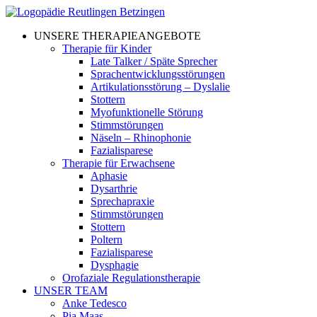
UNSERE THERAPIEANGEBOTE
Therapie für Kinder
Late Talker / Späte Sprecher
Sprachentwicklungsstörungen
Artikulationsstörung – Dyslalie
Stottern
Myofunktionelle Störung
Stimmstörungen
Näseln – Rhinophonie
Fazialisparese
Therapie für Erwachsene
Aphasie
Dysarthrie
Sprechapraxie
Stimmstörungen
Stottern
Poltern
Fazialisparese
Dysphagie
Orofaziale Regulationstherapie
UNSER TEAM
Anke Tedesco
Pia Maas